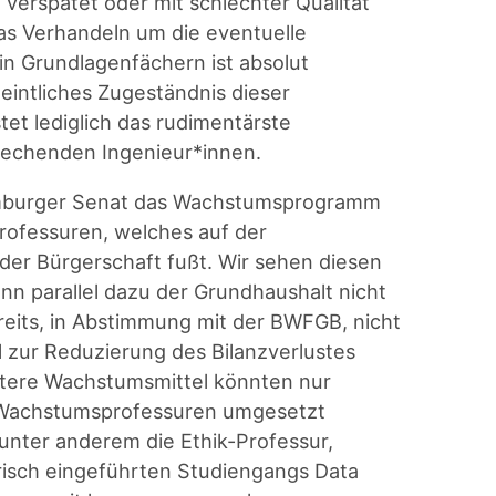
verspätet oder mit schlechter Qualität
das Verhandeln um die eventuelle
n Grundlagenfächern ist absolut
eintliches Zugeständnis dieser
t lediglich das rudimentärste
rechenden Ingenieur*innen.
mburger Senat das Wachstumsprogramm
ofessuren, welches auf der
er Bürgerschaft fußt. Wir sehen diesen
n parallel dazu der Grundhaushalt nicht
reits, in Abstimmung mit der BWFGB, nicht
zur Reduzierung des Bilanzverlustes
tere Wachstumsmittel könnten nur
n Wachstumsprofessuren umgesetzt
 unter anderem die Ethik-Professur,
risch eingeführten Studiengangs Data