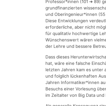
Professor*innen (101 ➔ 89) ge
grundfinanzierten wissenscha
und Oberingenieur*innen (55 
Diese Entwicklungen verdeutl
erforderliche, aber nicht mö
für qualitativ hochwertige L
Wünschenswert wären vielmehr
der Lehre und bessere Betre
Dass dieses Herunterwirtscha
hat, wäre eine falsche Einsch
letzten Jahren kam es unter
und folglich lückenhaften Aus
Jahren Informatiker*innen aus
Besuchs einer Vorlesung übe
im Zeitalter von Big Data und
Als generelle Konsequenz sind