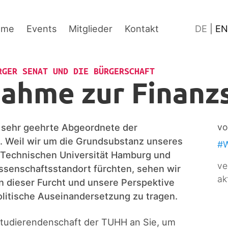
Inhalt
Fußzeile
Sprache
ume
Events
Mitglieder
Kontakt
DE
|
EN
RGER SENAT UND DIE BÜRGERSCHAFT
ahme zur Finanzs
 sehr geehrte Abgeordnete der
vo
 Weil wir um die Grundsubstanz unseres
#
 Technischen Universität Hamburg und
ve
ssenschaftsstandort fürchten, sehen wir
ak
en dieser Furcht und unsere Perspektive
politische Auseinandersetzung zu tragen.
Studierendenschaft der TUHH an Sie, um