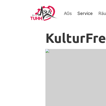
AGs
Service
Rä
KulturFre