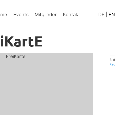
Inhalt
Fußzeile
Sprache
ume
Events
Mitglieder
Kontakt
DE
|
EN
iKartE
Bil
Rec