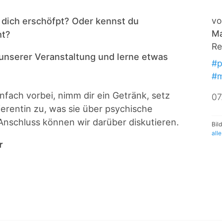
du dich erschöfpt? Oder kennst du
vo
Ma
ht?
Re
 unserer Veranstaltung und lerne etwas
#p
#m
fach vorbei, nimm dir ein Getränk, setz
07
erentin zu, was sie über psychische
Anschluss können wir darüber diskutieren.
Bil
all
r